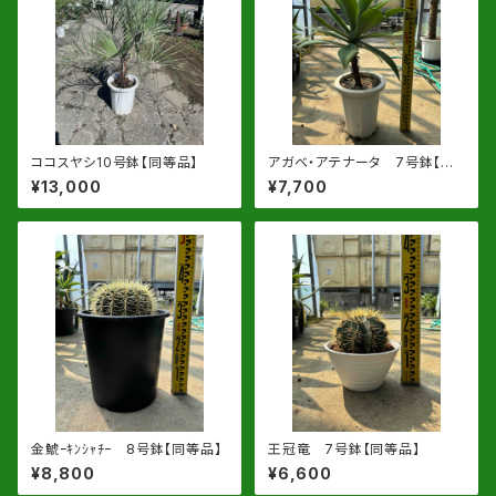
ココスヤシ10号鉢【同等品】
アガベ・アテナータ 7号鉢【同
等品】
¥13,000
¥7,700
金鯱ｰｷﾝｼｬﾁｰ 8号鉢【同等品】
王冠竜 7号鉢【同等品】
¥8,800
¥6,600