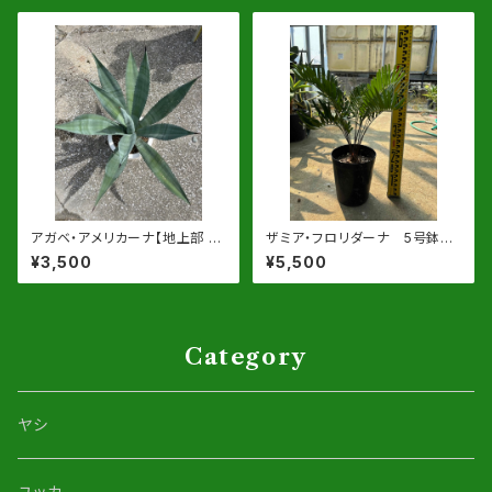
アガベ・アメリカーナ【地上部 約
ザミア・フロリダーナ 5号鉢
40-50cm】8号鉢ｏｒ根巻物
【同等品】
¥3,500
¥5,500
Category
ヤシ
ユッカ