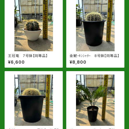
王冠竜 7号鉢【同等品】
金鯱ｰｷﾝｼｬﾁｰ 8号鉢【同等品】
¥6,600
¥8,800