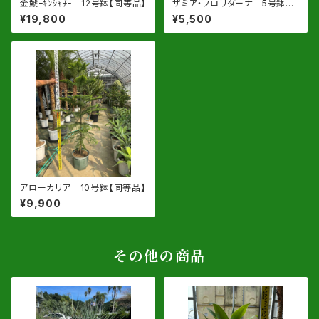
金鯱ｰｷﾝｼｬﾁｰ 12号鉢【同等品】
ザミア・フロリダーナ 5号鉢
【同等品】
¥19,800
¥5,500
アローカリア 10号鉢【同等品】
¥9,900
その他の商品