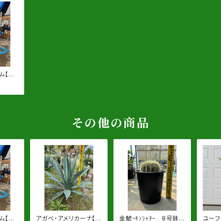
ム【幹
(地上部
】根巻
その他の商品
ム【幹
アガベ・アメリカーナ【地
金鯱ｰｷﾝｼｬﾁｰ 8号鉢
ユーフ