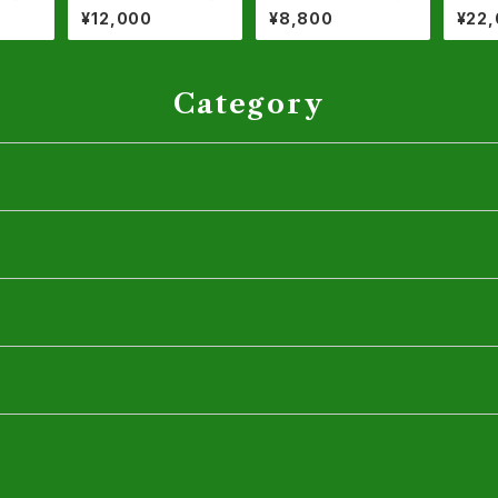
(地上部
上部 約80-90cm】13
【同等品】
トゴー
¥12,000
¥8,800
¥22
】根巻
号鉢or根巻物
等品】
Category