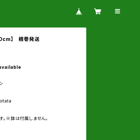
0cm】 根巻発送
available
シ
itata
す。※鉢は付属しません。