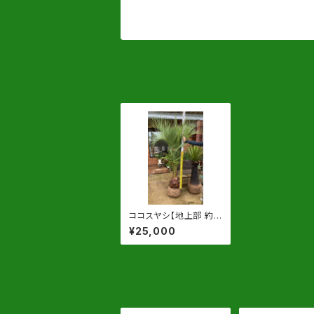
ココスヤシ【地上部 約1
60cm】 根巻発送
¥25,000