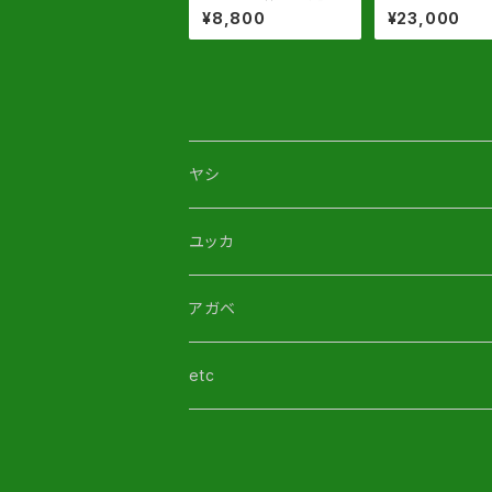
等品】
高 約60cm位
¥8,800
¥23,000
葉先高180cm位
発送
ヤシ
ユッカ
アガベ
etc