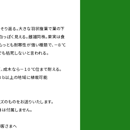
そり返る。大きな羽状複葉で葉の下
白っぽく見える。雌雄同株。果実は食
もっとも耐寒性が強い種類で、－８℃
でも枯死しないと言われる。
、成木なら－１０℃位まで耐える。
以上の地域に植栽可能
ズのものをお送りいたします。
鉢は付属しません。
お客さまへ