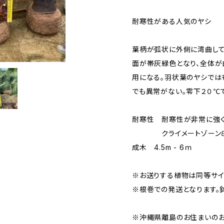
耐寒性がある人気のヤシ
葉柄が弧状に外側に湾曲して
面が帯灰緑色となり、全体が
用になる。羽状葉のヤシでは
でも異常がない。零下２０℃
耐寒性 耐寒性が非常に強く
クライメートゾーン８ｂ
成木 4.5m - 6ｍ
※お送りする植物は同等サイ
※根巻での発送となります。
※沖縄県離島のお住まいの