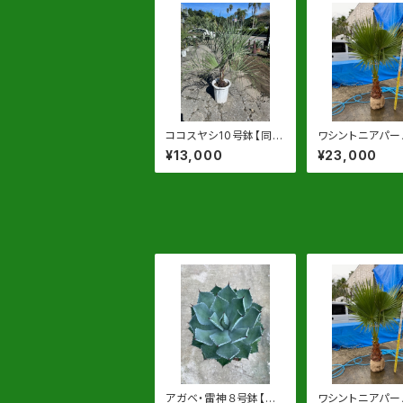
ココスヤシ10号鉢【同等
ワシントニアパー
品】
高 約60cm位
¥13,000
¥23,000
葉先高180cm位
発送
アガベ・雷神８号鉢【同
ワシントニアパー