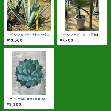
アガベ・アメリカーナ【地上部 約
アガベ・アテナータ 7号鉢【同
100cm】 根巻発送
等品】
¥13,500
¥7,700
アガベ・雷神８号鉢【同等品】
¥8,800