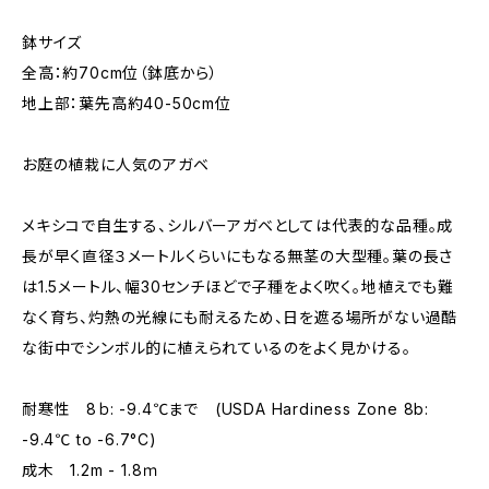
鉢サイズ
全高：約70cm位（鉢底から）
地上部：葉先高約40-50cm位
お庭の植栽に人気のアガベ
メキシコで自生する、シルバーアガベとしては代表的な品種。成
長が早く直径３メートルくらいにもなる無茎の大型種。葉の長さ
は1.5メートル、幅30センチほどで子種をよく吹く。地植えでも難
なく育ち、灼熱の光線にも耐えるため、日を遮る場所がない過酷
な街中でシンボル的に植えられているのをよく見かける。
耐寒性 8ｂ: -9.4℃まで (USDA Hardiness Zone 8b:
-9.4℃ to -6.7°C)
成木 1.2m - 1.8ｍ