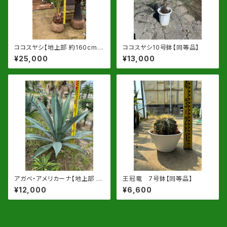
ココスヤシ【地上部 約160cm】
ココスヤシ10号鉢【同等品】
根巻発送
¥25,000
¥13,000
アガベ・アメリカーナ【地上部 約
王冠竜 7号鉢【同等品】
80-90cm】13号鉢or根巻物
¥12,000
¥6,600