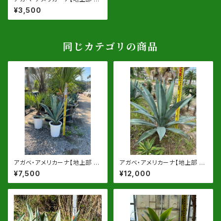
40-50cm】8号鉢ｏｒ根巻物
¥3,500
同じカテゴリの商品
アガベ・アメリカーナ【地上部 約
アガベ・アメリカーナ【地上部 約
60-70cm】10号鉢ｏｒ根巻物
80-90cm】13号鉢or根巻物
¥7,500
¥12,000