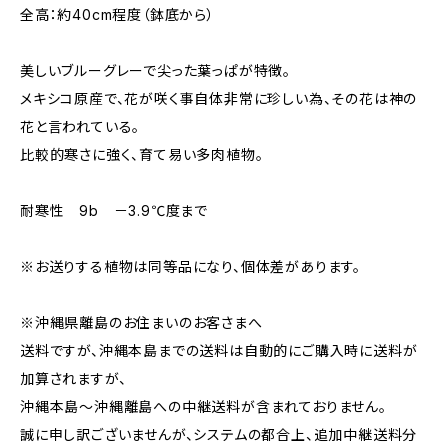
全高：約40cm程度（鉢底から）
美しいブルーグレーで尖った葉っぱが特徴。
メキシコ原産で、花が咲く事自体非常に珍しい為、その花は神の
花と言われている。
比較的寒さに強く、育て易い多肉植物。
耐寒性 9b －3.9℃度まで
※お送りする植物は同等品になり、個体差があります。
※沖縄県離島のお住まいのお客さまへ
送料ですが、沖縄本島までの送料は自動的にご購入時に送料が
加算されますが、
沖縄本島～沖縄離島への中継送料が含まれておりません。
誠に申し訳ございませんが、システムの都合上、追加中継送料分