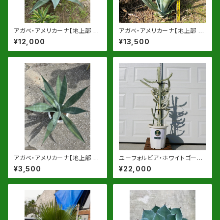
アガベ・アメリカーナ【地上部 約
アガベ・アメリカーナ【地上部 約
80-90cm】13号鉢or根巻物
100cm】 根巻発送
¥12,000
¥13,500
アガベ・アメリカーナ【地上部 約
ユーフォルビア・ホワイトゴース
40-50cm】8号鉢ｏｒ根巻物
ト 10号鉢【同等品】
¥3,500
¥22,000