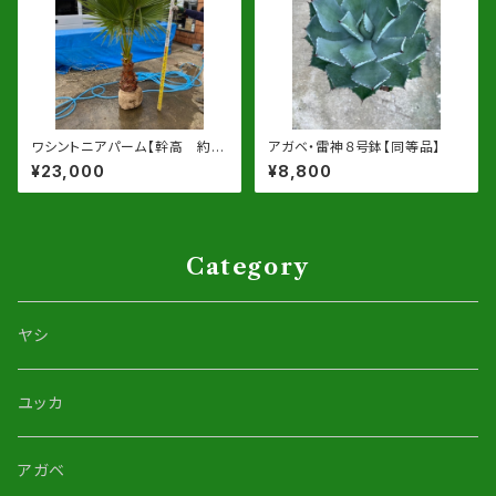
ワシントニアパーム【幹高 約6
アガベ・雷神８号鉢【同等品】
0cm位(地上部葉先高180cm
¥23,000
¥8,800
位】根巻発送
Category
ヤシ
ユッカ
アガベ