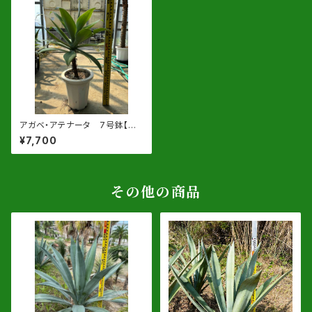
アガベ・アテナータ 7号鉢【同
等品】
¥7,700
その他の商品