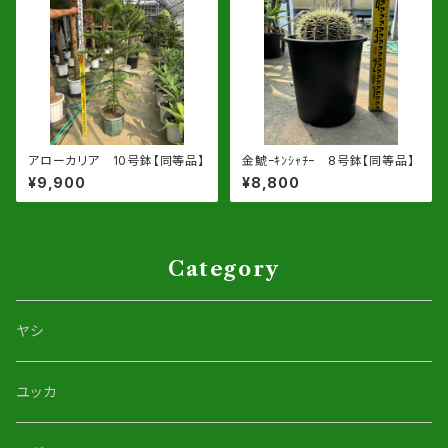
アローカリア 10号鉢【同等品】
金鯱ｰｷﾝｼｬﾁｰ 8号鉢【同等品】
¥9,900
¥8,800
Category
ヤシ
ユッカ