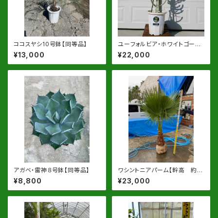
ココスヤシ10号鉢【同等品】
ユーフォルビア・ホワイトゴース
ト 10号鉢【同等品】
¥13,000
¥22,000
アガベ・雷神８号鉢【同等品】
ワシントニアパーム【幹高 約6
0cm位(地上部葉先高180cm
¥8,800
¥23,000
位】根巻発送