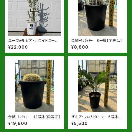
ユーフォルビア・ホワイトゴース
金鯱ｰｷﾝｼｬﾁｰ 8号鉢【同等品】
ト 10号鉢【同等品】
¥22,000
¥8,800
金鯱ｰｷﾝｼｬﾁｰ 12号鉢【同等品】
ザミア・フロリダーナ 5号鉢
【同等品】
¥19,800
¥5,500